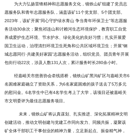
为大力弘扬雷锋精神和志愿服务文化，镜铁山矿组建了党员志
愿服务队和青年志愿服务队，涵盖该矿11个党支部、5个团支部。
2023年，该矿开展“同心守护绿水青山 争当青年环保卫士”等志愿服
务活动30余次；聚焦祁连山和讨赖河生态环境保护，教育职工自觉
养成爱护生态环境、节水护水、绿化美化的良好习惯；扎实开展爱
国卫生运动，治理清扫环境卫生死角和公共区域环境卫生；开展“钢
城志愿同行·共建美好家园”志愿服务活动，组织党员、团员青年开展
包街行动22次，涉及人数131人次，累计服务时长280余小时。
经嘉峪关市慈善协会牵线搭桥，镜铁山矿黑沟矿区与嘉峪关市6
名困难家庭确立了资助关系，为6名家庭困难的孩子送去了5万多元
的慰问金。6名学生中已有4名学生考上了大学，该项目还被嘉峪关
市文明委评为最佳志愿服务项目。
未来，镜铁山矿将认真谋划、扎实推进、深化拓展精神文明
创建活动，推动文明创建与党建工作同向发力、同频共振，凝聚该
矿全体干部职工干事创业的精神力量，立足新起点、振奋精气神，