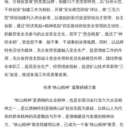
场、引领促发展”的党委品牌，创建11个党支部特色，以“百班示范、
千班创安”创建工作为契机，开展“安全模范班组”评比，将“三无六
型”班组创建列入评比标准，以激励的形式促进班组自主管理、自主
创新，通过“经济奖励+精神奖励”切实推动班组安全管理的主动性，
积极营造全员参与的企业安全文化，筑牢了“堡垒根基”，激活了“神
经末梢”，营造想干事、能干事、干成事的浓厚氛围。同时，以品牌
特色活动为载体，充分发挥党建融入安全生产、提质增效工作的作
用，充分发挥党支部战斗堡垒作用和党员先锋模范作用，团结带领
全体职工，提高安全生产、经营绩效指标，促进矿山技术革新和“三
化”改造，推进各项工作高质量发展。
传承“铁山精神” 凝聚磅礴力量
“铁山精神”是酒钢的企业精神，也是全国冶金行业六大企业精
神之一，是以酒钢特别是镜铁山矿创业实践为基础，以铁山人为代
表的群体精神的高度概括与升华，是酒钢建设与发展的精神动
力。“铁山精神”展览馆建馆以来，已成为一个集“铁山精神”教育、红