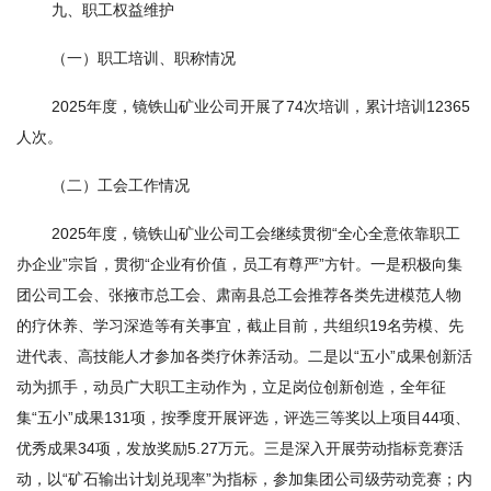
九、职工权益维护
（一）职工培训、职称情况
2025年度，镜铁山矿业公司开展了74次培训，累计培训12365
人次。
（二）工会工作情况
2025年度，镜铁山矿业公司工会继续贯彻“全心全意依靠职工
办企业”宗旨，贯彻“企业有价值，员工有尊严”方针。一是积极向集
团公司工会、张掖市总工会、肃南县总工会推荐各类先进模范人物
的疗休养、学习深造等有关事宜，截止目前，共组织19名劳模、先
进代表、高技能人才参加各类疗休养活动。二是以“五小”成果创新活
动为抓手，动员广大职工主动作为，立足岗位创新创造，全年征
集“五小”成果131项，按季度开展评选，评选三等奖以上项目44项、
优秀成果34项，发放奖励5.27万元。三是深入开展劳动指标竞赛活
动，以“矿石输出计划兑现率”为指标，参加集团公司级劳动竞赛；内