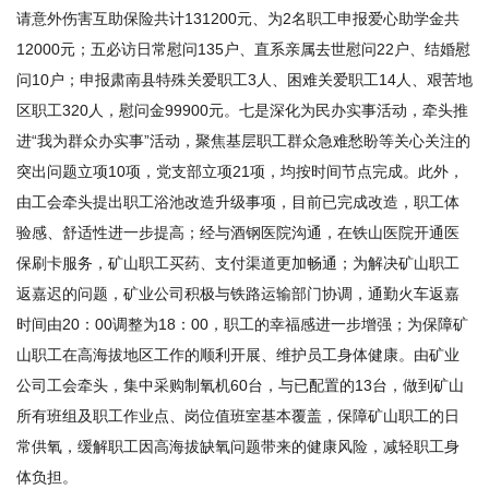
请意外伤害互助保险共计131200元、为2名职工申报爱心助学金共
12000元；五必访日常慰问135户、直系亲属去世慰问22户、结婚慰
问10户；申报肃南县特殊关爱职工3人、困难关爱职工14人、艰苦地
区职工320人，慰问金99900元。七是深化为民办实事活动，牵头推
进“我为群众办实事”活动，聚焦基层职工群众急难愁盼等关心关注的
突出问题立项10项，党支部立项21项，均按时间节点完成。此外，
由工会牵头提出职工浴池改造升级事项，目前已完成改造，职工体
验感、舒适性进一步提高；经与酒钢医院沟通，在铁山医院开通医
保刷卡服务，矿山职工买药、支付渠道更加畅通；为解决矿山职工
返嘉迟的问题，矿业公司积极与铁路运输部门协调，通勤火车返嘉
时间由20：00调整为18：00，职工的幸福感进一步增强；为保障矿
山职工在高海拔地区工作的顺利开展、维护员工身体健康。由矿业
公司工会牵头，集中采购制氧机60台，与已配置的13台，做到矿山
所有班组及职工作业点、岗位值班室基本覆盖，保障矿山职工的日
常供氧，缓解职工因高海拔缺氧问题带来的健康风险，减轻职工身
体负担。