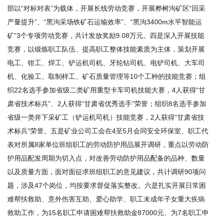
部以“对标对表”为载体，开展长线劳动竞赛，开展桦树沟矿区“回采
产量提升”、“黑沟采场铁矿石运输效率”、“黑沟3400m水平智能运
矿”3个专项劳动竞赛，共计发放奖励9.08万元。四是深入开展技能
竞赛，以锻炼职工队伍、提高职工整体技能素质为主体，策划开展
电工、钳工、焊工、铲运机司机、牙轮钻司机、电铲司机、大车司
机、化验工、取制样工、矿石质量管理等10个工种的技能竞赛；组
织22名选手参加省级二类矿用重型卡车司机技能大赛，4人获得“甘
肃省技术标兵”、2人获得“甘肃省优秀选手”荣誉；组织8名选手参加
省级一类井下采矿工（铲运机司机）技能竞赛，2人获得“甘肃省技
术标兵”荣誉。五是矿业公司工会在4至5月会同安全环保室、职工代
表对所属8家单位班组职工的劳动防护用品展开调研，重点以劳动防
护用品配发周期为切入点，对改善劳动防护用品配备的品种、数量
以及质量方面，面对面征求班组职工的意见建议，共计调研90项问
题，涉及47个岗位，均按要求督促落实整改。六是扎实开展日常困
难帮扶救助、意外伤害互助、爱心助学、职工未成年子女重大疾病
救助工作，为15名职工申请困难帮扶救助金87000元、为7名职工申