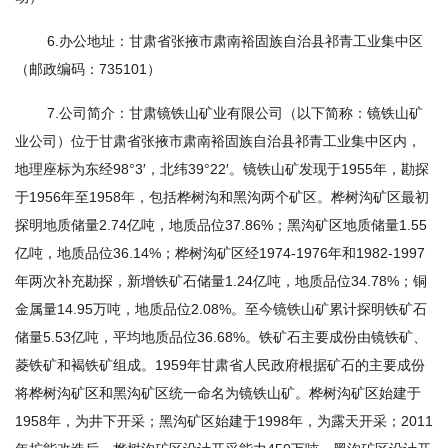
6.办公地址：甘肃省张掖市肃南裕固族自治县祁青工业集中区
（邮政编码：735101）
7.公司简介：甘肃镜铁山矿业有限公司（以下简称：镜铁山矿
业公司）位于甘肃省张掖市肃南裕固族自治县祁青工业集中区内，
地理座标为东经98°3′，北纬39°22′。镜铁山矿发现于1955年，勘探
于1956年至1958年，包括桦树沟和黑沟两个矿区。桦树沟矿区最初
探明地质储量2.74亿吨，地质品位37.86%；黑沟矿区地质储量1.55
亿吨，地质品位36.14%；桦树沟矿区经1974-1976年和1982-1997
年两次补充勘探，新增铁矿石储量1.24亿吨，地质品位34.78%；铜
金属量14.95万吨，地质品位2.08%。至今镜铁山矿累计探明铁矿石
储量5.53亿吨，平均地质品位36.68%。铁矿石主要成份由镜铁矿、
菱铁矿和褐铁矿组成。1959年甘肃省人民政府根据矿石的主要成份
将桦树沟矿区和黑沟矿区统一命名为镜铁山矿。桦树沟矿区始建于
1958年，为井下开采；黑沟矿区始建于1998年，为露天开采；2011