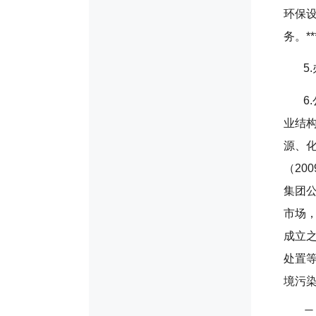
环保
务。*
5
6
业结
源、
（20
集团
市场
成立
处置
境污
二