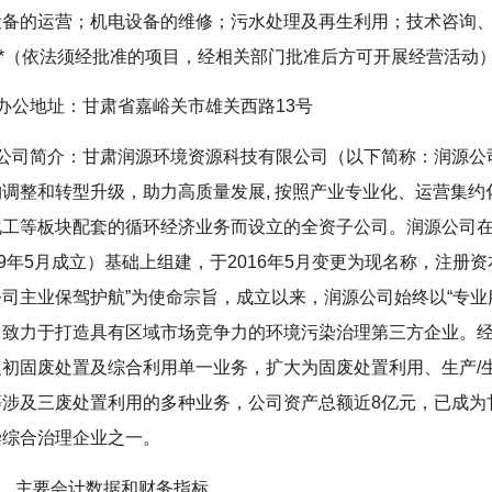
设备的运营；机电设备的维修；污水处理及再生利用；技术咨询
**（依法须经批准的项目，经相关部门批准后方可开展经营活动
.办公地址：甘肃省嘉峪关市雄关西路13号
.公司简介：甘肃润源环境资源科技有限公司（以下简称：润源
构调整和转型升级，助力高质量发展, 按照产业专业化、运营集
化工等板块配套的循环经济业务而设立的全资子公司。润源公司
09年5月成立）基础上组建，于2016年5月变更为现名称，注册资
公司主业保驾护航”为使命宗旨，成立以来，润源公司始终以“专业
，致力于打造具有区域市场竞争力的环境污染治理第三方企业。
之初固废处置及综合利用单一业务，扩大为固废处置利用、生产/
等涉及三废处置利用的多种业务，公司资产总额近8亿元，已成为
染综合治理企业之一。
、主要会计数据和财务指标