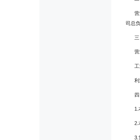
营
司总负
三
营
工
利
四
1
2
3