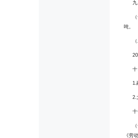
九
（
吨。
（
2
十
1
2
十
（
《劳