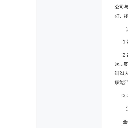
公司与
订、
（
1
2
次，职
训21
职能
3
（
全