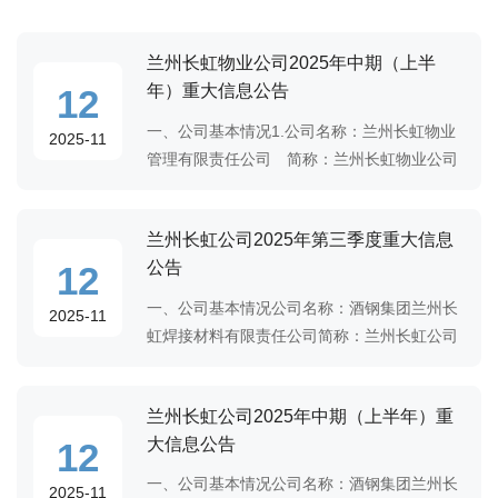
兰州长虹物业公司2025年中期（上半
年）重大信息公告
12
一、公司基本情况1.公司名称：兰州长虹物业
2025-11
管理有限责任公司 简称：兰州长虹物业公司
2.法定代表人：吴杰3.注册地址：甘肃省兰州
市城关区民主西路195号4.经营范围：物业管
兰州长虹公司2025年第三季度重大信息
理，小区停车管理，室内房屋装修.水电暖维修
公告
12
一、公司基本情况公司名称：酒钢集团兰州长
2025-11
虹焊接材料有限责任公司简称：兰州长虹公司
法定代表人：丁晓非公司住所：甘肃省兰州市
民主西路195号。公司营业期限为30年，自
兰州长虹公司2025年中期（上半年）重
1997年06月10日至2027年06月09日。公司经
大信息公告
12
营范
一、公司基本情况公司名称：酒钢集团兰州长
2025-11