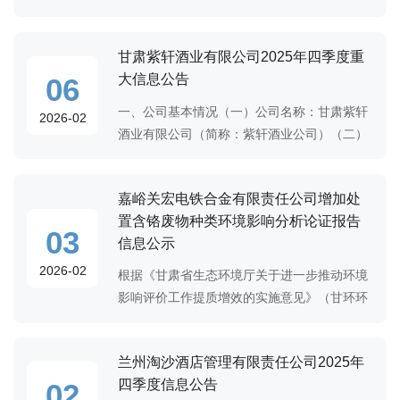
（二）法定代表人：程魁（三）注册地址：上
海市虹口区东体育会路996号（四）经营范
甘肃紫轩酒业有限公司2025年四季度重
围：许可项目：烟草制品零售；游艺娱乐活
大信息公告
06
动；歌
一、公司基本情况（一）公司名称：甘肃紫轩
2026-02
酒业有限公司（简称：紫轩酒业公司）（二）
法定代表人：闫涛（三）注册地址：甘肃省嘉
峪关市机场路5396号（四）经营范围：许可项
嘉峪关宏电铁合金有限责任公司增加处
目：酒制品生产；饮料生产；旅游业务；食品
置含铬废物种类环境影响分析论证报告
03
信息公示
2026-02
根据《甘肃省生态环境厅关于进一步推动环境
影响评价工作提质增效的实施意见》（甘环环
评发〔2023〕7号）中要求，针对宏电铁合金
铬铁矿热炉增加处置含铬废物种类的方案，嘉
兰州淘沙酒店管理有限责任公司2025年
峪关宏电铁合金有限责任公司委托中冶节能环
四季度信息公告
02