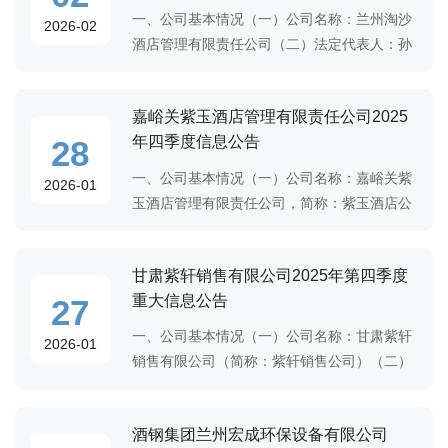
一、公司基本情况（一）公司名称：兰州淘沙
2026-02
酒店管理有限责任公司（二）法定代表人：孙
瑞娟（三）注册地址：甘肃省兰州市城关区拱
星墩街道东岗东路249号（四）经营范围：餐
嘉峪关紫玉酒店管理有限责任公司2025
饮服务；住宿服务；烟草制品零售；酒类经营
年四季度信息公告
28
一、公司基本情况（一）公司名称：嘉峪关紫
2026-01
玉酒店管理有限责任公司，简称：紫玉酒店公
司。（二）法定代表人：成宇（三）注册地
址：甘肃省嘉峪关市新华北路1号（四）经营
甘肃紫轩销售有限公司2025年第四季度
范围：餐饮服务；住宿服务；烟草制品零售；
重大信息公告
27
酒
一、公司基本情况（一）公司名称：甘肃紫轩
2026-01
销售有限公司（简称：紫轩销售公司）（二）
法定代表人：李雪（三）注册地址：甘肃省嘉
峪关市机场路5396号（四）办公地址：甘肃省
酒钢集团兰州宏成环保设备有限公司
嘉峪关市胜利南路1029号邮编：735100 电话