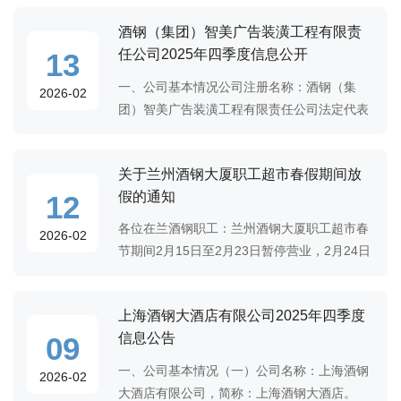
钢连铸及宽厚板工程竣工环境保护验收监测报
酒钢（集团）智美广告装潢工程有限责
告》公示如下：项目名称：炼轧厂工艺装备提
任公司2025年四季度信息公开
13
一、公司基本情况公司注册名称：酒钢（集
2026-02
团）智美广告装潢工程有限责任公司法定代表
人：张铭 公司住所：甘肃省嘉峪关市建设东路
11号公司营业期限:17年(2023年11月28日至
关于兰州酒钢大厦职工超市春假期间放
2040年04月20日)。公司经营范围：广告的设
假的通知
12
计、
各位在兰酒钢职工：兰州酒钢大厦职工超市春
2026-02
节期间2月15日至2月23日暂停营业，2月24日
恢复正常营业时间，望广大职工周知，如有特
殊需要，可来电协调沟通，服务热线：
上海酒钢大酒店有限公司2025年四季度
13993764724。由此给您带来的购物不便，敬
信息公告
09
请谅解！
一、公司基本情况（一）公司名称：上海酒钢
2026-02
大酒店有限公司，简称：上海酒钢大酒店。