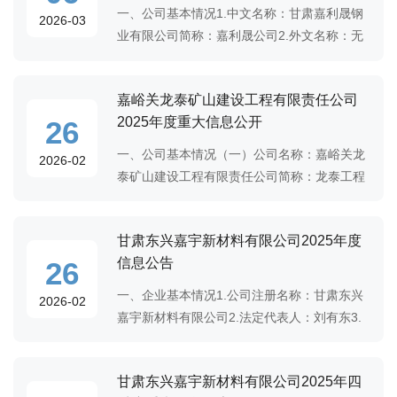
一、公司基本情况1.中文名称：甘肃嘉利晟钢
2026-03
业有限公司简称：嘉利晟公司2.外文名称：无
3.法定代表人：秦达杰4.注册地址：甘肃省兰
州市安宁区沙井驿街道北滨河西路1257号5.经
嘉峪关龙泰矿山建设工程有限责任公司
营范围：矿产品(不含国家专控产品）、建筑
2025年度重大信息公开
26
一、公司基本情况（一）公司名称：嘉峪关龙
2026-02
泰矿山建设工程有限责任公司简称：龙泰工程
公司（二）法定代表人：王义伟（三）注册地
址：甘肃省嘉峪关市新华北路5566号（四）公
甘肃东兴嘉宇新材料有限公司2025年度
司简介：嘉峪关龙泰矿山建设工程有限责任公
信息公告
26
一、企业基本情况1.公司注册名称：甘肃东兴
2026-02
嘉宇新材料有限公司2.法定代表人：刘有东3.
注册地址：甘肃省嘉峪关市嘉北工业园区甘肃
东兴铝业有限公司厂区4.经营范围：有色金属
甘肃东兴嘉宇新材料有限公司2025年四
压延加工；有色金属铸造；有色金属合金销售