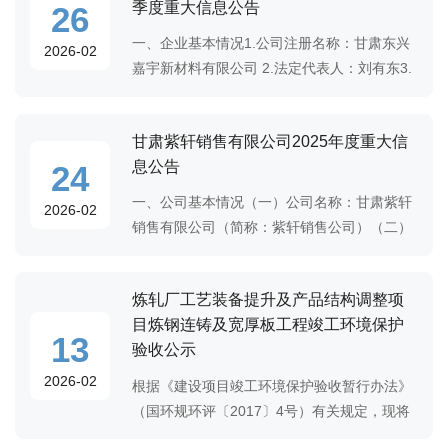
季度重大信息公告
26
一、企业基本情况1.公司注册名称：甘肃东兴
2026-02
嘉宇新材料有限公司 2.法定代表人：刘有东3.
注册地址：甘肃省嘉峪关市嘉北工业园区甘肃
东兴铝业有限公司厂区4.经营范围：有色金属
甘肃紫轩销售有限公司2025年度重大信
压延加工；有色金属铸造；有色金属合金销
息公告
24
一、公司基本情况（一）公司名称：甘肃紫轩
2026-02
销售有限公司（简称：紫轩销售公司）（二）
法定代表人：李雪（三）注册地址：甘肃省嘉
峪关市机场路5396号（四）办公地址：甘肃省
炼轧厂工艺装备提升及产品结构调整项
嘉峪关市胜利南路1029号邮编：735100 电话
目炼钢连铸及宽厚板工程竣工环境保护
13
验收公示
2026-02
根据《建设项目竣工环境保护验收暂行办法》
（国环规环评〔2017〕4号）有关规定，现将
《炼轧厂工艺装备提升及产品结构调整项目炼