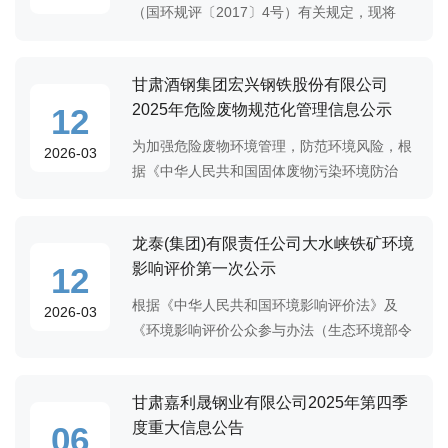
（国环规评〔2017〕4号）有关规定，现将
《炼铁厂2号高炉优化升级及超低排放改造项
目竣工环境保护验收监测报告》公示如下：项
甘肃酒钢集团宏兴钢铁股份有限公司
目名称：炼铁厂2号高炉优化升级及超低排放
2025年危险废物规范化管理信息公示
12
改造
为加强危险废物环境管理，防范环境风险，根
2026-03
据《中华人民共和国固体废物污染环境防治
法》《“十四五”甘肃省危险废物规范化环境管
理评估工作方案》等法律法规及相关文件要
龙泰(集团)有限责任公司大水峡铁矿环境
求，我公司严格落实危险废物规范化管理各项
影响评价第一次公示
12
规定
根据《中华人民共和国环境影响评价法》及
2026-03
《环境影响评价公众参与办法（生态环境部令
部令第4号）》要求，现对龙泰(集团)有限责任
公司大水峡铁矿环境影响评价信息进行公示。
甘肃嘉利晟钢业有限公司2025年第四季
一、项目情况（1）项目名称：龙泰(集团)有限
度重大信息公告
06