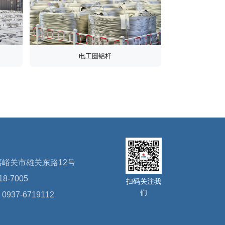
电工圆铝杆
峪关市雄关东路12号
8-7005
扫码关注我
们
37-6719112