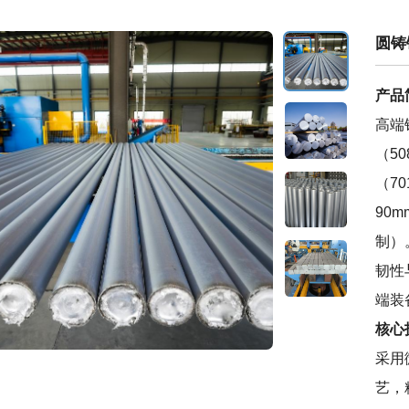
圆铸
产品
高端
（50
（70
90m
制）
韧性
端装
核心
采用
艺，