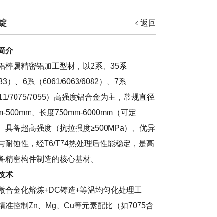
锭
返回
简介
铝棒属精密铝加工型材，以2系、35系
83）、6系（6061/6063/6082）、7系
11/7075/7055）高强度铝合金为主，常规直径
m-500mm、长度750mm-6000mm（可定
。具备超高强度（抗拉强度≥500MPa）、优异
与耐蚀性，经T6/T74热处理后性能稳定，是高
备精密构件制造的核心基材。
技术
微合金化熔炼+DC铸造+等温均匀化处理工
精准控制Zn、Mg、Cu等元素配比（如7075含