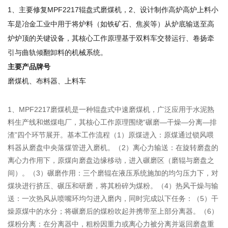
1、主要修复MPF2217辊盘式磨煤机，2、设计制作高炉高炉上料小
车是冶金工业中用于将炉料（如铁矿石、焦炭等）从炉底输送至高
炉炉顶的关键设备，其核心工作原理基于‌双料车交替运行、卷扬牵
引与曲轨倾翻卸料‌的机械系统。
主要产品牌号
磨煤机、布料器、上料车
1、MPF2217磨煤机‌是一种‌辊盘式中速磨煤机‌，广泛应用于水泥熟
料生产线和燃煤电厂，其核心工作原理围绕“碾磨—干燥—分离—排
渣”四个环节展开。基本工作流程‌‌（1）原煤进入‌：原煤通过锁风喂
料器从磨盘中央落煤管进入磨机。‌（2）离心力输送‌：在旋转磨盘的
离心力作用下，原煤向磨盘边缘移动，进入碾磨区（磨辊与磨盘之
间）。‌（3）碾磨作用‌：三个磨辊在液压系统施加的均匀压力下，对
煤块进行‌挤压、碾压和研磨‌，将其粉碎为煤粉。‌（4）热风干燥与输
送‌：一次热风从喷嘴环均匀进入磨内，同时完成以下任务：（5）干
燥原煤中的水分；将碾磨后的煤粉吹起并携带至上部分离器。‌（6）
煤粉分离‌：在分离器中，粗粉因重力或离心力被分离并返回磨盘重