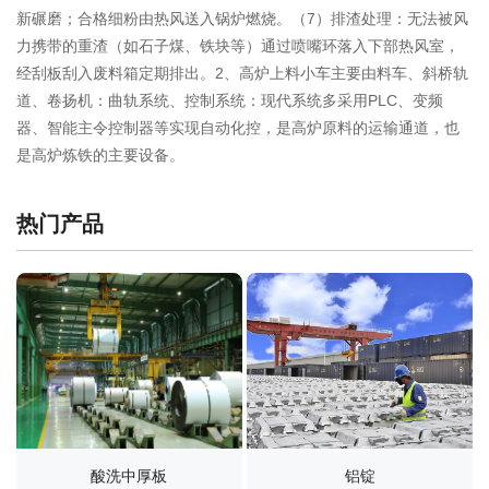
新碾磨；合格细粉由热风送入锅炉燃烧。‌（7）排渣处理‌：无法被风
力携带的重渣（如石子煤、铁块等）通过喷嘴环落入下部热风室，
经刮板刮入废料箱定期排出。2、高炉上料小车主要由料车‌、斜桥轨
道‌、卷扬机‌：曲轨系统‌、控制系统‌：现代系统多采用PLC、变频
器、智能主令控制器等实现自动化控，是高炉原料的运输通道，也
是高炉炼铁的主要设备。
热门产品
酸洗中厚板
铝锭