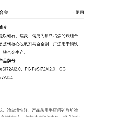
合金
返回
简介
是以硅石、焦炭、钢屑为原料冶炼的铁硅合
是炼钢核心脱氧剂与合金剂，广泛用于钢铁、
、铁合金生产。
产品牌号
eSi72Al2.0、PG FeSi72Al2.0、GG
97Al1.5
杂质低、冶金活性好。产品采用半密闭矿热炉冶