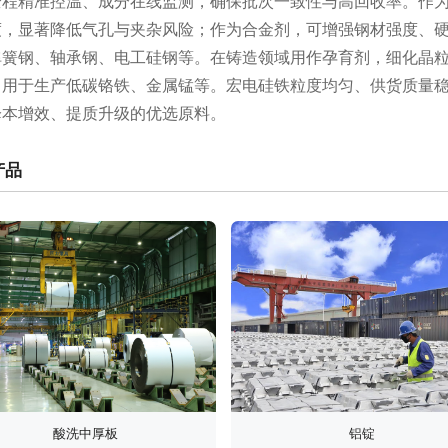
全程精准控温、成分在线监测，确保批次一致性与高回收率。作
度，显著降低气孔与夹杂风险；作为合金剂，可增强钢材强度、
弹簧钢、轴承钢、电工硅钢等。在铸造领域用作孕育剂，细化晶
，用于生产低碳铬铁、金属锰等。宏电硅铁粒度均匀、供货质量稳
降本增效、提质升级的优选原料。
产品
酸洗中厚板
铝锭