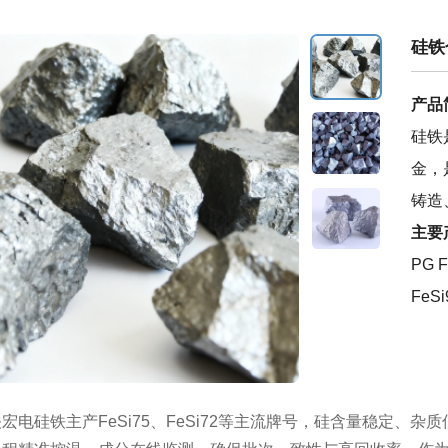
硅铁
产品
硅铁
金，
铸造
主要
PG F
FeSi
宏电硅铁主产FeSi75、FeSi72等主流牌号，硅含量稳定、